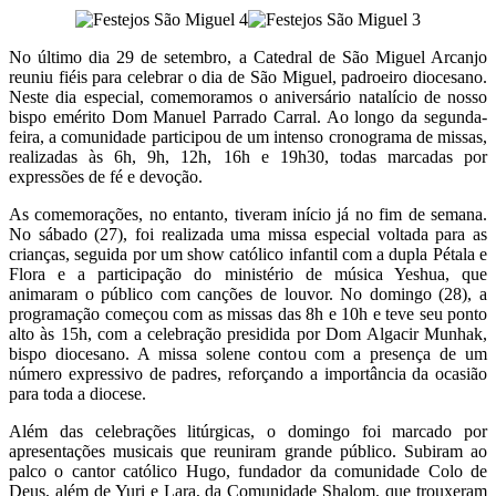
No último dia 29 de setembro, a Catedral de São Miguel Arcanjo
reuniu fiéis para celebrar o dia de São Miguel, padroeiro diocesano.
Neste dia especial, comemoramos o aniversário natalício de nosso
bispo emérito Dom Manuel Parrado Carral. Ao longo da segunda-
feira, a comunidade participou de um intenso cronograma de missas,
realizadas às 6h, 9h, 12h, 16h e 19h30, todas marcadas por
expressões de fé e devoção.
As comemorações, no entanto, tiveram início já no fim de semana.
No sábado (27), foi realizada uma missa especial voltada para as
crianças, seguida por um show católico infantil com a dupla Pétala e
Flora e a participação do ministério de música Yeshua, que
animaram o público com canções de louvor. No domingo (28), a
programação começou com as missas das 8h e 10h e teve seu ponto
alto às 15h, com a celebração presidida por Dom Algacir Munhak,
bispo diocesano. A missa solene contou com a presença de um
número expressivo de padres, reforçando a importância da ocasião
para toda a diocese.
Além das celebrações litúrgicas, o domingo foi marcado por
apresentações musicais que reuniram grande público. Subiram ao
palco o cantor católico Hugo, fundador da comunidade Colo de
Deus, além de Yuri e Lara, da Comunidade Shalom, que trouxeram