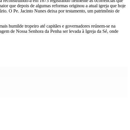
a reconstruindo-a em 1673 registrando fielmente as ocorrências que
ior que depois de algumas reformas originou a atual igreja que hoje
ário. O Pe. Jacinto Nunes deixa por testamento, um patrimônio de
ais humilde tropeiro até capitães e governadores reúnem-se na
magem de Nossa Senhora da Penha ser levada à Igreja da Sé, onde