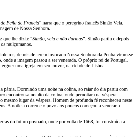
 de Peña de Francia
” narra que o peregrino francês Simão Vela,
 imagem de Nossa Senhora.
 que lhe dizia: “
Simão, vela e não durmas
”. Simão partiu e depois
a os mulçumanos.
ndoleiros, depois de terem invocado Nossa Senhora da Penha viram-se
, onde a imagem passou a ser venerada. O próprio rei de Portugal,
erguer uma igreja em seu louvor, na cidade de Lisboa.
pátria. Dormindo uma noite na colina, ao raiar do dia partiu com
ro encontrou-a no alto da colina, onde pernoitara na véspera.
va no mesmo lugar da véspera. Homem de profunda fé reconheceu neste
eus. A notícia correu e o povo aos poucos começou a venerar a
erras do futuro povoado, onde por volta de 1668, foi construída a