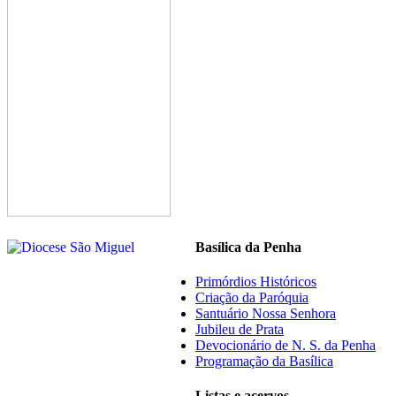
Basílica da Penha
Primórdios Históricos
Criação da Paróquia
Santuário Nossa Senhora
Jubileu de Prata
Devocionário de N. S. da Penha
Programação da Basílica
Listas e acervos