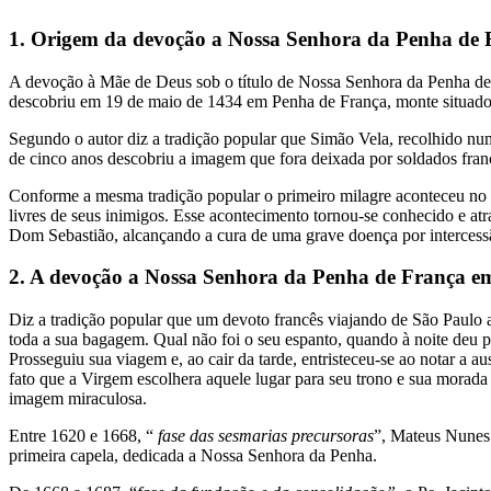
1. Origem da devoção a Nossa Senhora da Penha de 
A devoção à Mãe de Deus sob o título de Nossa Senhora da Penha de
descobriu em 19 de maio de 1434 em Penha de França, monte situad
Segundo o autor diz a tradição popular que Simão Vela, recolhido num
de cinco anos descobriu a imagem que fora deixada por soldados fr
Conforme a mesma tradição popular o primeiro milagre aconteceu no 
livres de seus inimigos. Esse acontecimento tornou-se conhecido e at
Dom Sebastião, alcançando a cura de uma grave doença por intercess
2. A devoção a Nossa Senhora da Penha de França e
Diz a tradição popular que um devoto francês viajando de São Paulo 
toda a sua bagagem. Qual não foi o seu espanto, quando à noite deu p
Prosseguiu sua viagem e, ao cair da tarde, entristeceu-se ao notar 
fato que a Virgem escolhera aquele lugar para seu trono e sua morad
imagem miraculosa.
Entre 1620 e 1668, “
fase das sesmarias precursoras
”, Mateus Nunes 
primeira capela, dedicada a Nossa Senhora da Penha.