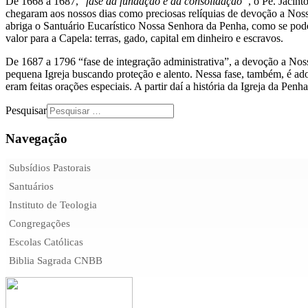
De 1668 a 1687, “
fase da fundação e da consolidação”
, o Pe. Jacin
chegaram aos nossos dias como preciosas relíquias de devoção a Noss
abriga o Santuário Eucarístico Nossa Senhora da Penha, como se pode 
valor para a Capela: terras, gado, capital em dinheiro e escravos.
De 1687 a 1796 “fase de integração administrativa”, a devoção a Nos
pequena Igreja buscando proteção e alento. Nessa fase, também, é ad
eram feitas orações especiais. A partir daí a história da Igreja da Pen
Pesquisar
Navegação
Subsídios Pastorais
Santuários
Instituto de Teologia
Congregações
Escolas Católicas
Biblia Sagrada CNBB