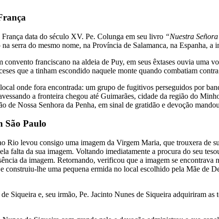
França
 França data do século XV. Pe. Colunga em seu livro
“Nuestra Señora
o na serra do mesmo nome, na Província de Salamanca, na Espanha, a
 convento franciscano na aldeia de Puy, em seus êxtases ouvia uma voz
anceses que a tinham escondido naquele monte quando combatiam contr
local onde fora encontrada: um grupo de fugitivos perseguidos por ba
ravessando a fronteira chegou até Guimarães, cidade da região do Minho
ão de Nossa Senhora da Penha, em sinal de gratidão e devoção mandou 
m São Paulo
ao Rio levou consigo uma imagem da Virgem Maria, que trouxera de sua 
ela falta da sua imagem. Voltando imediatamente a procura do seu tesou
a ausência da imagem. Retornando, verificou que a imagem se encontra
a e construiu-lhe uma pequena ermida no local escolhido pela Mãe de D
de Siqueira e, seu irmão, Pe. Jacinto Nunes de Siqueira adquiriram as t