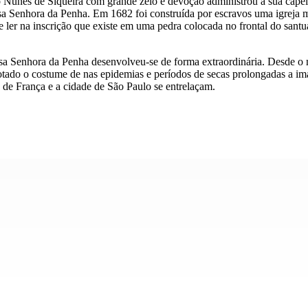
to Nunes de Siqueira com grande zelo e devoção administrou a sua capel
a Senhora da Penha. Em 1682 foi construída por escravos uma igreja ma
ler na inscrição que existe em uma pedra colocada no frontal do santu
sa Senhora da Penha desenvolveu-se de forma extraordinária. Desde o m
otado o costume de nas epidemias e períodos de secas prolongadas a i
ha de França e a cidade de São Paulo se entrelaçam.