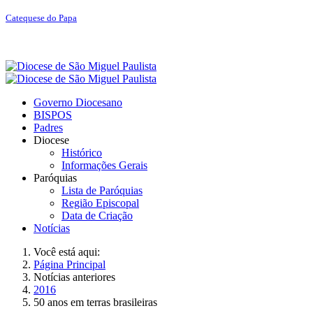
Catequese do Papa
Governo Diocesano
BISPOS
Padres
Diocese
Histórico
Informações Gerais
Paróquias
Lista de Paróquias
Região Episcopal
Data de Criação
Notícias
Você está aqui:
Página Principal
Notícias anteriores
2016
50 anos em terras brasileiras