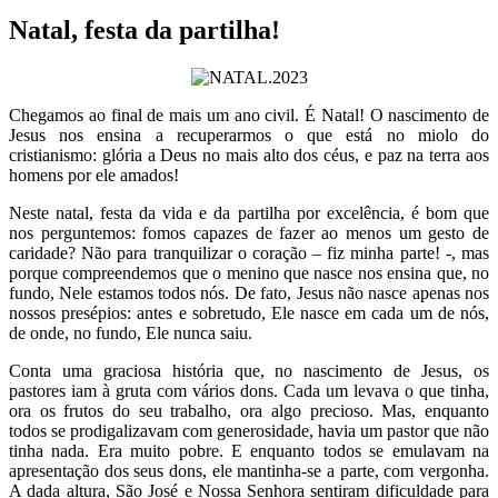
Natal, festa da partilha!
Chegamos ao final de mais um ano civil. É Natal! O nascimento de
Jesus nos ensina a recuperarmos o que está no miolo do
cristianismo: glória a Deus no mais alto dos céus, e paz na terra aos
homens por ele amados!
Neste natal, festa da vida e da partilha por excelência, é bom que
nos perguntemos: fomos capazes de fazer ao menos um gesto de
caridade? Não para tranquilizar o coração – fiz minha parte! -, mas
porque compreendemos que o menino que nasce nos ensina que, no
fundo, Nele estamos todos nós. De fato, Jesus não nasce apenas nos
nossos presépios: antes e sobretudo, Ele nasce em cada um de nós,
de onde, no fundo, Ele nunca saiu.
Conta uma graciosa história que, no nascimento de Jesus, os
pastores iam à gruta com vários dons. Cada um levava o que tinha,
ora os frutos do seu trabalho, ora algo precioso. Mas, enquanto
todos se prodigalizavam com generosidade, havia um pastor que não
tinha nada. Era muito pobre. E enquanto todos se emulavam na
apresentação dos seus dons, ele mantinha-se a parte, com vergonha.
A dada altura, São José e Nossa Senhora sentiram dificuldade para