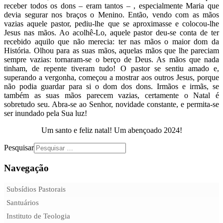
receber todos os dons – eram tantos – , especialmente Maria que
devia segurar nos braços o Menino. Então, vendo com as mãos
vazias aquele pastor, pediu-lhe que se aproximasse e colocou-lhe
Jesus nas mãos. Ao acolhê-Lo, aquele pastor deu-se conta de ter
recebido aquilo que não merecia: ter nas mãos o maior dom da
História. Olhou para as suas mãos, aquelas mãos que lhe pareciam
sempre vazias: tornaram-se o berço de Deus. As mãos que nada
tinham, de repente tiveram tudo! O pastor se sentiu amado e,
superando a vergonha, começou a mostrar aos outros Jesus, porque
não podia guardar para si o dom dos dons. Irmãos e irmãs, se
também as suas mãos parecem vazias, certamente o Natal é
sobretudo seu. Abra-se ao Senhor, novidade constante, e permita-se
ser inundado pela Sua luz!
Um santo e feliz natal! Um abençoado 2024!
Pesquisar
Navegação
Subsídios Pastorais
Santuários
Instituto de Teologia